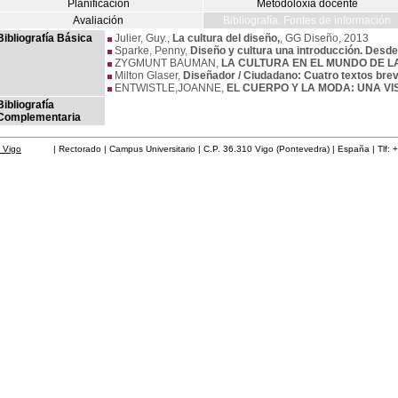
Planificación
Metodoloxía docente
Avaliación
Bibliografía. Fontes de información
Bibliografía Básica
Julier, Guy.,
La cultura del diseño,
, GG Diseño, 2013
Sparke, Penny,
Diseño y cultura una introducción. Desde
ZYGMUNT BAUMAN,
LA CULTURA EN EL MUNDO DE L
Milton Glaser,
Diseñador / Ciudadano: Cuatro textos bre
ENTWISTLE,JOANNE,
EL CUERPO Y LA MODA: UNA VI
Bibliografía
Complementaria
 Vigo
| Rectorado | Campus Universitario | C.P. 36.310 Vigo (Pontevedra) | España | Tlf: 