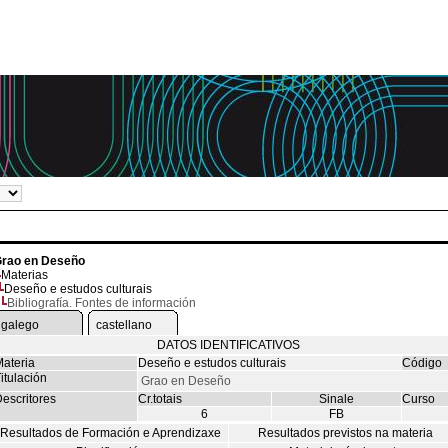
rao en Deseño
Materias
Deseño e estudos culturais
Bibliografía. Fontes de información
galego
castellano
DATOS IDENTIFICATIVOS
ateria
Deseño e estudos culturais
Código
itulación
Grao en Deseño
escritores
Cr.totais
Sinale
Curso
6
FB
Resultados de Formación e Aprendizaxe
Resultados previstos na materia