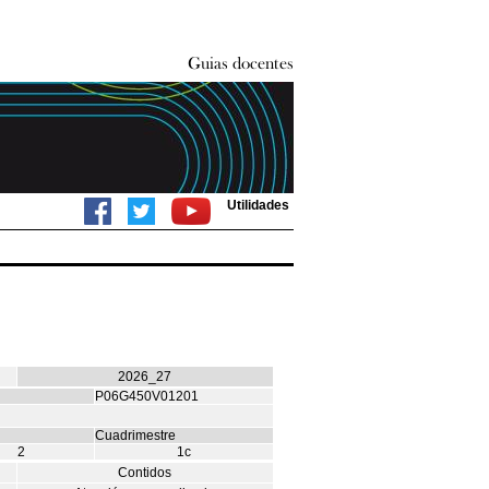
Utilidades
2026_27
P06G450V01201
Cuadrimestre
2
1c
Contidos