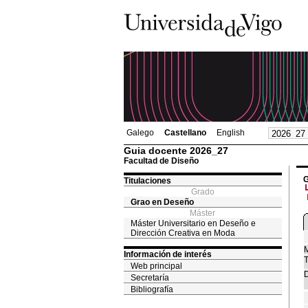
Galego
Castellano
English
Guia docente 2026_27
Facultad de Diseño
G
Titulaciones
Grado
Grao en Deseño
Máster
Máster Universitario en Deseño e
Dirección Creativa en Moda
M
Información de interés
T
Web principal
D
Secretaría
Bibliografía