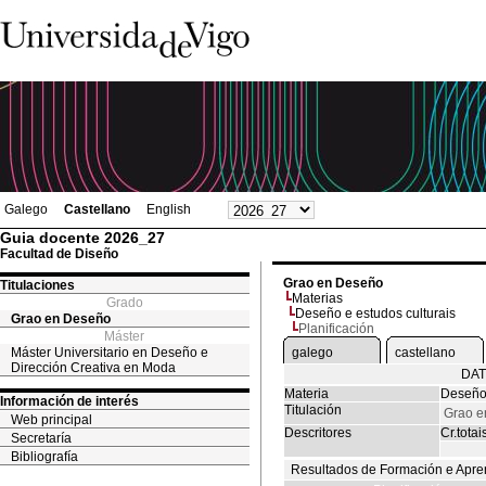
Galego
Castellano
English
Guia docente 2026_27
Facultad de Diseño
Grao en Deseño
Titulaciones
Materias
Grado
Deseño e estudos culturais
Grao en Deseño
Planificación
Máster
Máster Universitario en Deseño e
galego
castellano
Dirección Creativa en Moda
DAT
Materia
Deseño 
Información de interés
Titulación
Grao e
Web principal
Descritores
Cr.totai
Secretaría
Bibliografía
Resultados de Formación e Apre