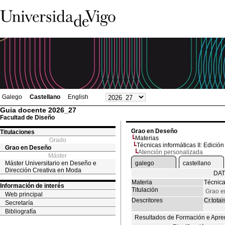
Galego
Castellano
English
Guia docente 2026_27
Facultad de Diseño
Grao en Deseño
Titulaciones
Materias
Grado
Técnicas informáticas II: Edición 
Grao en Deseño
Atención personalizada
Máster
Máster Universitario en Deseño e
galego
castellano
Dirección Creativa en Moda
DAT
Materia
Técnicas
Información de interés
Titulación
Grao e
Web principal
Descritores
Cr.totai
Secretaría
Bibliografía
Resultados de Formación e Apre