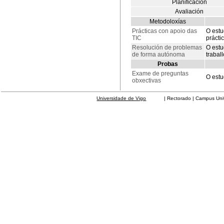
Planificación
Avaliación
Metodoloxías
Prácticas con apoio das
O estu
TIC
prácti
Resolución de problemas
O estu
de forma autónoma
trabal
Probas
Exame de preguntas
O estu
obxectivas
Universidade de Vigo
| Rectorado | Campus Universit