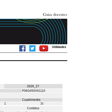
Utilidades
2026_27
P06G450V01110
Cuadrimestre
1
2c
Contidos