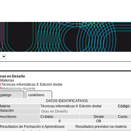
rao en Deseño
Materias
Técnicas informáticas II: Edición dixital
Metodoloxía docente
galego
castellano
DATOS IDENTIFICATIVOS
ateria
Técnicas informáticas II: Edición dixital
Código
itulación
Grao en Deseño
escritores
Cr.totais
Sinale
Curso
6
OB
Resultados de Formación e Aprendizaxe
Resultados previstos na materia