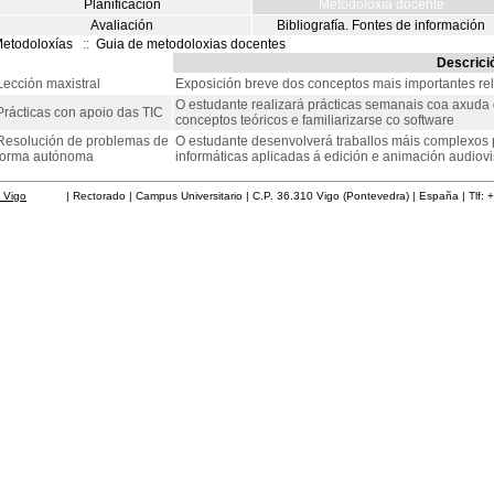
Planificación
Metodoloxía docente
Avaliación
Bibliografía. Fontes de información
etodoloxías
::
Guia de metodoloxias docentes
Descrici
Lección maxistral
Exposición breve dos conceptos mais importantes re
O estudante realizará prácticas semanais coa axuda 
Prácticas con apoio das TIC
conceptos teóricos e familiarizarse co software
Resolución de problemas de
O estudante desenvolverá traballos máis complexos 
forma autónoma
informáticas aplicadas á edición e animación audiovi
 Vigo
| Rectorado | Campus Universitario | C.P. 36.310 Vigo (Pontevedra) | España | Tlf: 