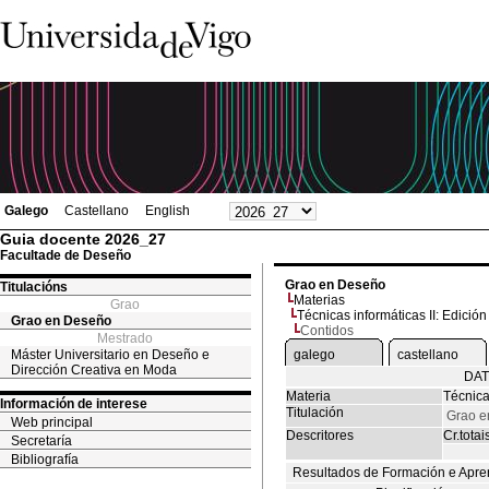
Galego
Castellano
English
Guia docente 2026_27
Facultade de Deseño
Grao en Deseño
Titulacións
Materias
Grao
Técnicas informáticas II: Edición 
Grao en Deseño
Contidos
Mestrado
Máster Universitario en Deseño e
galego
castellano
Dirección Creativa en Moda
DAT
Materia
Técnicas
Información de interese
Titulación
Grao e
Web principal
Descritores
Cr.totai
Secretaría
Bibliografía
Resultados de Formación e Apre