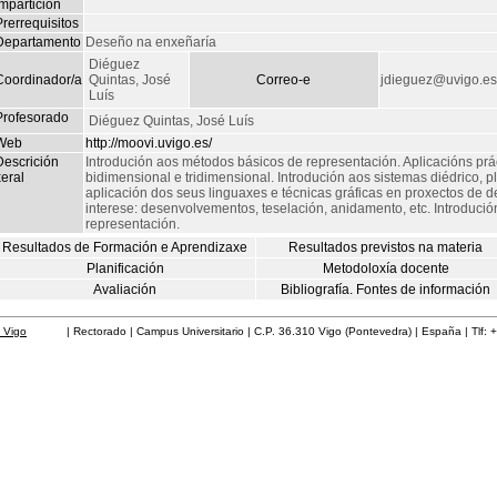
mpartición
rerrequisitos
Departamento
Deseño na enxeñaría
Diéguez
Coordinador/a
Quintas, José
Correo-e
jdieguez@uvigo.es
Luís
Profesorado
Diéguez Quintas, José Luís
Web
http://moovi.uvigo.es/
Descrición
Introdución aos métodos básicos de representación. Aplicacións prác
eral
bidimensional e tridimensional. Introdución aos sistemas diédrico, 
aplicación dos seus linguaxes e técnicas gráficas en proxectos de 
interese: desenvolvementos, teselación, anidamento, etc. Introdució
representación.
Resultados de Formación e Aprendizaxe
Resultados previstos na materia
Planificación
Metodoloxía docente
Avaliación
Bibliografía. Fontes de información
 Vigo
| Rectorado | Campus Universitario | C.P. 36.310 Vigo (Pontevedra) | España | Tlf: 