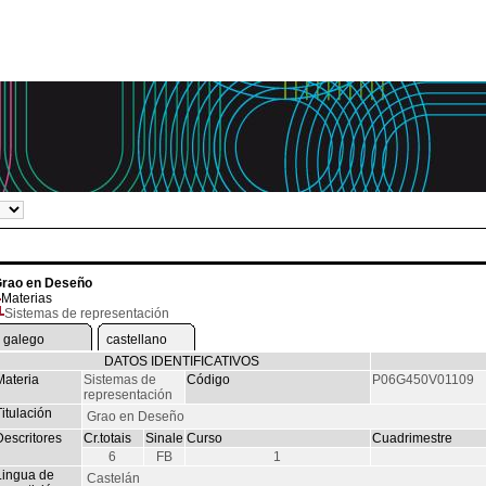
rao en Deseño
Materias
Sistemas de representación
galego
castellano
DATOS IDENTIFICATIVOS
Materia
Sistemas de
Código
P06G450V01109
representación
itulación
Grao en Deseño
Descritores
Cr.totais
Sinale
Curso
Cuadrimestre
6
FB
1
Lingua de
Castelán