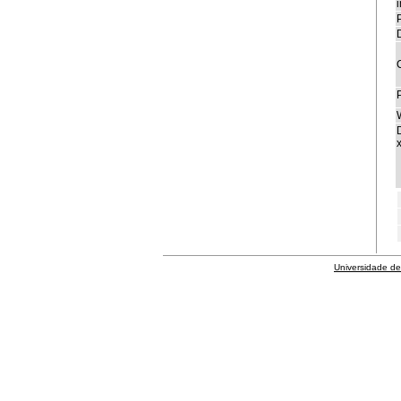
i
P
x
Universidade de