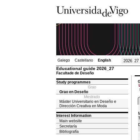
Galego
Castellano
English
Educational guide 2026_27
Facultade de Deseño
G
Study programmes
Grao
Grao en Deseño
Mestrado
Máster Universitario en Deseño e
Dirección Creativa en Moda
M
Interest Information
T
Main website
D
Secretaría
Bibliografía