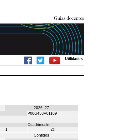
Utilidades
2026_27
P06G450V01109
Cuadrimestre
1
2c
Contidos