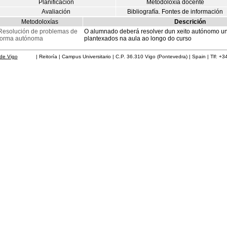
Planificación
Metodoloxía docente
Avaliación
Bibliografía. Fontes de información
Metodoloxías
Descrición
Resolución de problemas de
O alumnado deberá resolver dun xeito autónomo un
forma autónoma
plantexados na aula ao longo do curso
de Vigo
| Reitoría | Campus Universitario | C.P. 36.310 Vigo (Pontevedra) | Spain | Tlf: +3