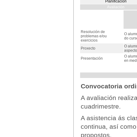
Planificación
Avaliación
Resolución de
O alumn
problemas e/ou
do curs
exercicios
O alumn
Proxecto
aspecto
O alumn
Presentación
en medi
Convocatoria ordi
A avaliación reali
cuadrimestre.
A asistencia ás cla
continua, así como
propostos.