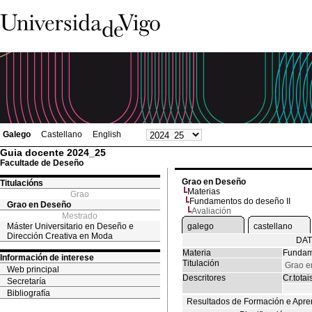
Galego
Castellano
English
Guia docente 2024_25
Facultade de Deseño
Grao en Deseño
Titulacións
Materias
Grao
Fundamentos do deseño II
Grao en Deseño
Avaliación
Mestrado
Máster Universitario en Deseño e
galego
castellano
Dirección Creativa en Moda
DAT
Materia
Fundam
Información de interese
Titulación
Grao e
Web principal
Descritores
Cr.totai
Secretaría
Bibliografía
Resultados de Formación e Apre