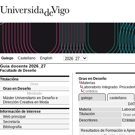
Galego
Castellano
English
Guia docente 2026_27
Facultade de Deseño
Grao en Deseño
Titulacións
Materias
Grao
Laboratorio integrado: Procede
Grao en Deseño
Contidos
Mestrado
Máster Universitario en Deseño e
galego
castellano
Dirección Creativa en Moda
DAT
Materia
Laborat
Información de interese
Titulación
Grao e
Web principal
Descritores
Cr.totai
Secretaría
Bibliografía
Resultados de Formación e Apre