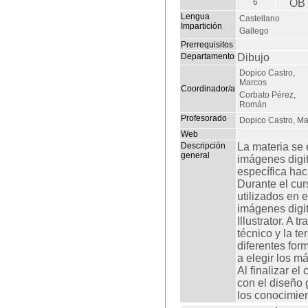
6
OB
Lengua
Castellano
Impartición
Gallego
Prerrequisitos
Departamento
Dibujo
Dopico Castro,
Marcos
Coordinador/a
Corbato Pérez,
Román
Profesorado
Dopico Castro, M
Web
Descripción
La materia se 
general
imágenes digit
específica hac
Durante el cur
utilizados en 
imágenes digi
Illustrator. A 
técnico y la t
diferentes for
a elegir los m
Al finalizar e
con el diseño 
los conocimien