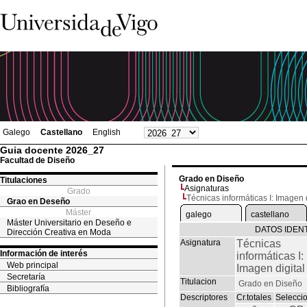
Galego
Castellano
English
Guia docente 2026_27
Facultad de Diseño
Grado en Diseño
Titulaciones
Asignaturas
Grado
Técnicas informáticas I: Imagen d
Grao en Deseño
Máster
galego
castellano
Máster Universitario en Deseño e
DATOS IDENT
Dirección Creativa en Moda
Asignatura
Técnicas
Información de interés
informáticas I:
Web principal
Imagen digital
Secretaría
Titulacion
Grado en Diseño
Bibliografía
Descriptores
Cr.totales
Selecci