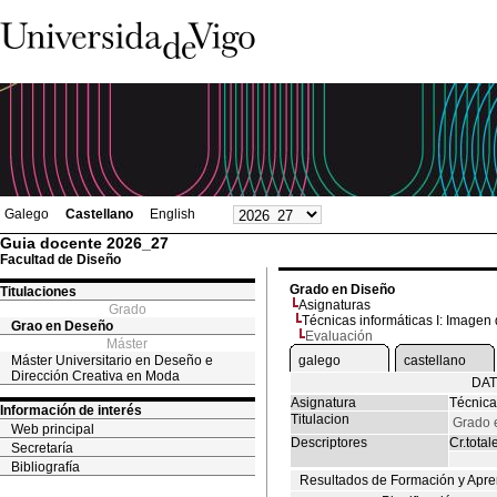
Galego
Castellano
English
Guia docente 2026_27
Facultad de Diseño
Grado en Diseño
Titulaciones
Asignaturas
Grado
Técnicas informáticas I: Imagen d
Grao en Deseño
Evaluación
Máster
Máster Universitario en Deseño e
galego
castellano
Dirección Creativa en Moda
DAT
Asignatura
Técnicas
Información de interés
Titulacion
Grado 
Web principal
Descriptores
Cr.total
Secretaría
Bibliografía
Resultados de Formación y Apre