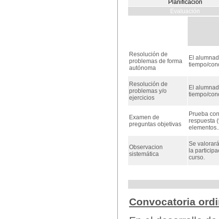
Planificación
Evaluación
Resolución de
El alumnado
problemas de forma
tiempo/cond
autónoma
Resolución de
El alumnado
problemas y/o
tiempo/cond
ejercicios
Prueba cons
Examen de
respuesta (
preguntas objetivas
elementos..
Se valorará
Observacion
la particip
sistemática
curso.
Convocatoria ordi