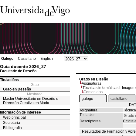
Galego
Castellano
English
Guia docente 2026_27
Facultade de Deseño
Grado en Diseño
Titulacións
Asignaturas
Grao
Técnicas informáticas I: Imagen d
Grao en Deseño
Contenidos
Mestrado
Máster Universitario en Deseño e
galego
castellano
Dirección Creativa en Moda
DAT
Asignatura
Técnicas
Información de interese
Titulacion
Grado 
Web principal
Descriptores
Cr.total
Secretaría
Bibliografía
Resultados de Formación y Apre