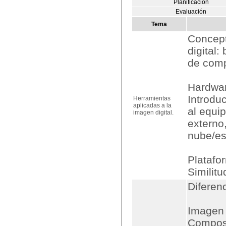
Planificación
Evaluación
Tema
Concept
digital:
de comp
Hardwar
Introdu
Herramientas
aplicadas a la
al equi
imagen digital.
externo,
nube/es
Platafo
Similitu
Diferen
Imagen d
Composi