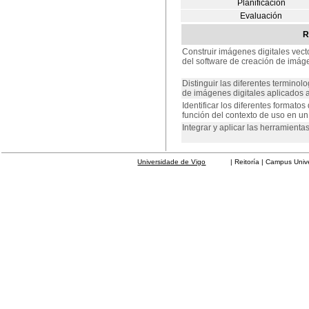
Planificación
Evaluación
R
Construir imágenes digitales vect
del software de creación de imág
Distinguir las diferentes termino
de imágenes digitales aplicados 
Identificar los diferentes format
función del contexto de uso en un
Integrar y aplicar las herramienta
Universidade de Vigo
| Reitoría | Campus Universit