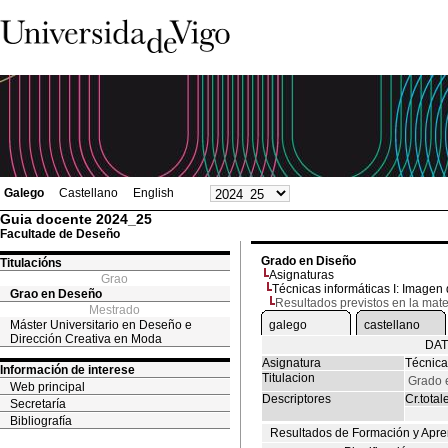
Galego
Castellano
English
Guia docente 2024_25
Facultade de Deseño
Grado en Diseño
Titulacións
Asignaturas
Grao
Técnicas informáticas I: Imagen d
Grao en Deseño
Resultados previstos en la mate
Mestrado
Máster Universitario en Deseño e
galego
castellano
Dirección Creativa en Moda
DAT
Asignatura
Técnicas
Información de interese
Titulacion
Grado 
Web principal
Descriptores
Cr.total
Secretaría
Bibliografía
Resultados de Formación y Apre