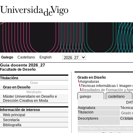
Galego
Castellano
English
Guia docente 2026_27
Facultade de Deseño
Grado en Diseño
Titulacións
Asignaturas
Grao
Técnicas informáticas I: Imagen d
Grao en Deseño
Resultados de Formación y Apr
Mestrado
Máster Universitario en Deseño e
galego
castellano
Dirección Creativa en Moda
DAT
Asignatura
Técnicas
Información de interese
Titulacion
Grado 
Web principal
Descriptores
Cr.total
Secretaría
Bibliografía
Resultados de Formación y Apre