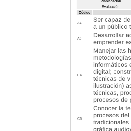
Planificación
Evaluación
Código
Ser capaz de 
A4
a un público
Desarrollar a
A5
emprender es
Manejar las 
metodologías
informáticos 
digital; cons
C4
técnicas de v
ilustración) 
técnicas, pro
procesos de 
Conocer la te
procesos del
C5
tradicionales 
gráfica audio