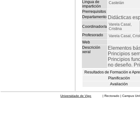
Lingua de
Castelán
impartición
Prerrequisitos
Departamento
Didácticas esp
Varela Casal,
Coordinador/a
Cristina
Profesorado
Varela Casal, Cris
Web
Descrición
Elementos bás
xeral
Principios sem
Principios fun
no deseño. Pri
Resultados de Formación e Apr
Planificación
Avaliación
Universidade de Vigo
| Rectorado | Campus Universit