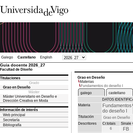
Galego
Castellano
English
Guia docente 2026_27
Facultad de Diseño
Grao en Deseño
Titulaciones
Materias
Grado
Fundamentos do deseño I
Grao en Deseño
Máster
galego
castellano
Máster Universitario en Deseño e
DATOS IDENTIFIC
Dirección Creativa en Moda
Materia
Fundamentos
Información de interés
do deseño I
Web principal
Titulación
Grao en Deseño
Secretaría
Descritores
Cr.totais
Sinale
Bibliografía
6
FB