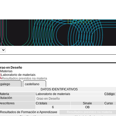
rao en Deseño
Materias
Laboratorio de materiais
Resultados previstos na materia
galego
castellano
DATOS IDENTIFICATIVOS
ateria
Laboratorio de materiais
Código
itulación
Grao en Deseño
escritores
Cr.totais
Sinale
Curso
6
OB
Resultados de Formación e Aprendizaxe
Resultados previstos na materia