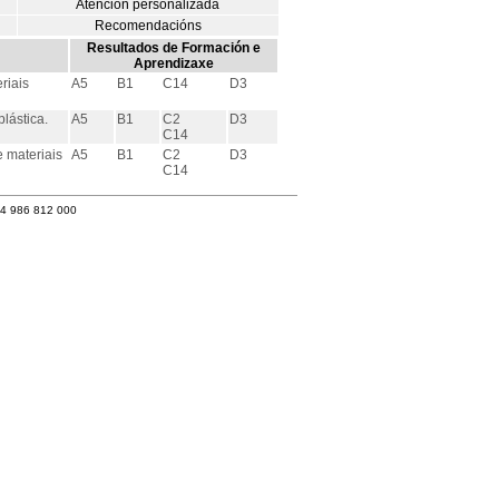
Atención personalizada
Recomendacións
Resultados de Formación e
Aprendizaxe
riais
A5
B1
C14
D3
lástica.
A5
B1
C2
D3
C14
 materiais
A5
B1
C2
D3
C14
34 986 812 000