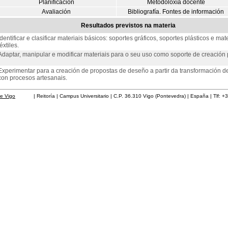
Planificación
Metodoloxía docente
Avaliación
Bibliografía. Fontes de información
Resultados previstos na materia
Identificar e clasificar materiais básicos: soportes gráficos, soportes plásticos e mate
téxtiles.
Adaptar, manipular e modificar materiais para o seu uso como soporte de creación p
Experimentar para a creación de propostas de deseño a partir da transformación de
con procesos artesanais.
de Vigo
| Reitoría | Campus Universitario | C.P. 36.310 Vigo (Pontevedra) | España | Tlf: +