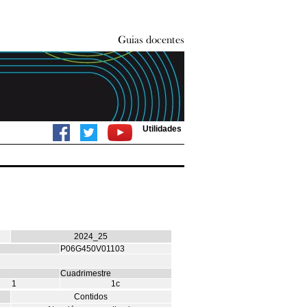
Utilidades
2024_25
P06G450V01103
Cuadrimestre
1
1c
Contidos