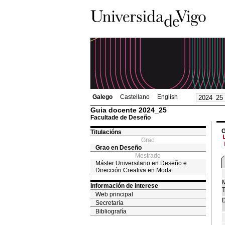
Galego
Castellano
English
Guia docente 2024_25
Facultade de Deseño
G
Titulacións
Grao
Grao en Deseño
Mestrado
Máster Universitario en Deseño e
Dirección Creativa en Moda
M
Información de interese
T
Web principal
D
Secretaría
Bibliografía