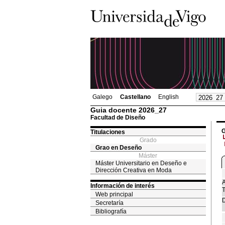
Galego
Castellano
English
Guia docente 2026_27
Facultad de Diseño
G
Titulaciones
Grado
Grao en Deseño
Máster
Máster Universitario en Deseño e
Dirección Creativa en Moda
A
Información de interés
T
Web principal
D
Secretaría
Bibliografía