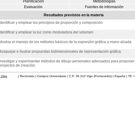
Planificación
Metodologías
Evaluación
Fuentes de información
Resultados previstos en la materia
Identificar y emplear los principios de proporción y composición
Identificar y emplear la luz como moduladora del volumen
Mostrar el manejo de los métodos básicos de la expresión gráfica a mano alzada
Bosquejar e ilustrar propuestas bidimensionales de representación gráfica.
Investigar y experimentar métodos de dibujo personales adecuados para proponer
proyectos de creación.
 Vigo
| Rectorado | Campus Universitario | C.P. 36.310 Vigo (Pontevedra) | España | Tlf: 