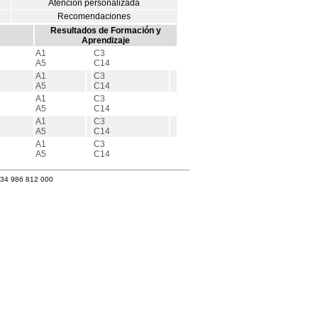
Atención personalizada
Recomendaciones
Resultados de Formación y
Aprendizaje
A1
C3
A5
C14
A1
C3
A5
C14
A1
C3
A5
C14
A1
C3
A5
C14
A1
C3
A5
C14
+34 986 812 000