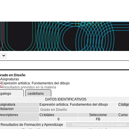
rado en Diseño
Asignaturas
Expresión artística: Fundamentos del dibujo
Resultados previstos en la materia
galego
castellano
DATOS IDENTIFICATIVOS
signatura
Expresión artística: Fundamentos del dibujo
Códig
itulacion
Grado en Diseño
escriptores
Cr.totales
Seleccione
Curso
6
FB
Resultados de Formación y Aprendizaje
Resultados previstos en la materia