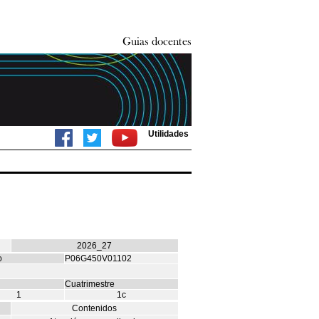
Utilidades
2026_27
o
P06G450V01102
Cuatrimestre
1
1c
Contenidos