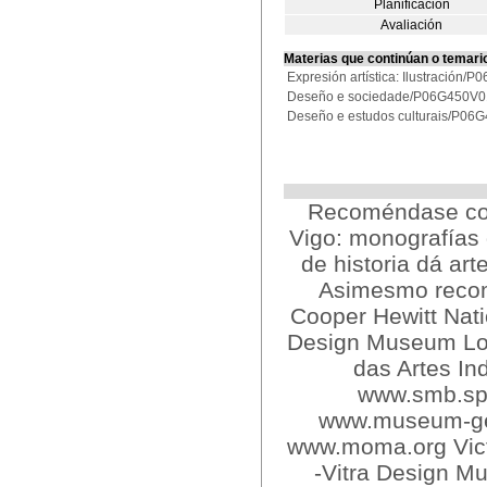
Planificación
Avaliación
Materias que continúan o temari
Expresión artística: Ilustración
Deseño e sociedade/P06G450V
Deseño e estudos culturais/P0
Recoméndase cons
Vigo: monografías 
de historia dá ar
Asimesmo recom
Cooper Hewitt Nat
Design Museum Lo
das Artes In
www.smb.spk
www.museum-ges
www.moma.org Vict
-Vitra Design M