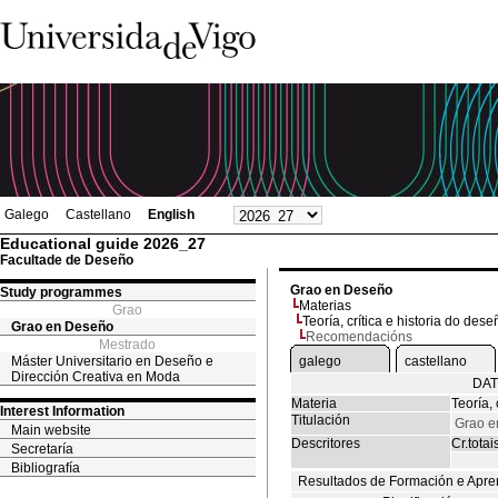
Galego
Castellano
English
Educational guide 2026_27
Facultade de Deseño
Grao en Deseño
Study programmes
Materias
Grao
Teoría, crítica e historia do dese
Grao en Deseño
Recomendacións
Mestrado
Máster Universitario en Deseño e
galego
castellano
Dirección Creativa en Moda
DAT
Materia
Teoría, 
Interest Information
Titulación
Grao e
Main website
Descritores
Cr.totai
Secretaría
Bibliografía
Resultados de Formación e Apre