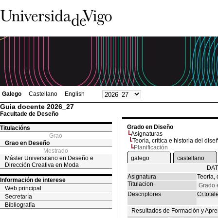
Galego
Castellano
English
Guia docente 2026_27
Facultade de Deseño
Grado en Diseño
Titulacións
Asignaturas
Grao
Teoría, crítica e historia del dise
Grao en Deseño
Planificación
Mestrado
Máster Universitario en Deseño e
galego
castellano
Dirección Creativa en Moda
DAT
Asignatura
Teoría, 
Información de interese
Titulacion
Grado 
Web principal
Descriptores
Cr.total
Secretaría
Bibliografía
Resultados de Formación y Apre