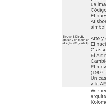
La ima
Código
El nue
Atisbo
simból
Bloque II: Diseño
Arte y
gráfico y de moda en
El nac
el siglo XIX (Parte II)
Grasse
El Art
Cambio
El mov
(1907-
Un cas
y la A
Wiener
arquit
Koloma