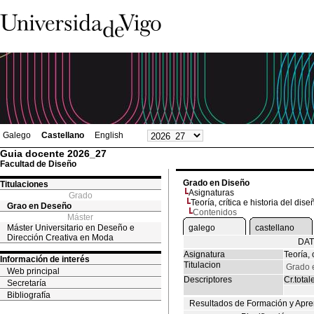
Galego
Castellano
English
Guia docente 2026_27
Facultad de Diseño
Grado en Diseño
Titulaciones
Asignaturas
Grado
Teoría, crítica e historia del dise
Grao en Deseño
Contenidos
Máster
Máster Universitario en Deseño e
galego
castellano
Dirección Creativa en Moda
DAT
Asignatura
Teoría, 
Información de interés
Titulacion
Grado 
Web principal
Descriptores
Cr.total
Secretaría
Bibliografía
Resultados de Formación y Apre