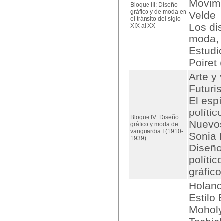
Movimi
Bloque III: Diseño
gráfico y de moda en
Velde
el tránsito del siglo
Los di
XIX al XX
moda, 
Estudi
Poiret
Arte y
Futuri
El esp
polític
Bloque IV: Diseño
Nuevos
gráfico y moda de
vanguardia I (1910-
Sonia 
1939)
Diseño
políti
gráfico
Holand
Estilo
Moholy