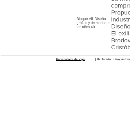
compr
Propue
indust
Bloque VII: Diseño
gráfico y de moda en
Diseño
los años 40
El exi
Brodov
Cristó
Universidade de Vigo
| Rectorado | Campus Universit