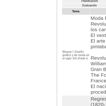
Planificación
Evaluación
Tema
Moda R
Revolu
los ca
El ves
El art
pintab
Bloque I: Diseño
gráfico y de moda en
Revolu
el siglo XIX (Parte I)
Willia
Gran B
The Fo
Franc
El nac
proced
Regres
(1820-