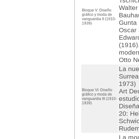
Tschic
Walter
Bloque V: Diseño
Bauhau
gráfico y moda de
vanguardia II (1910-
Gunta 
1939)
Oscar 
Edward
(1916)
moder
Otto N
La nue
Surrea
1973)
Art De
Bloque VI: Diseño
gráfico y moda de
estudi
vanguardia III (1910-
1939)
Diseña
20: He
Schwic
Rudema
La mod