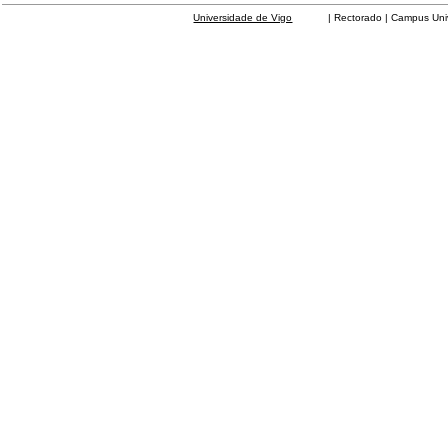
Universidade de Vigo
| Rectorado | Campus Universit