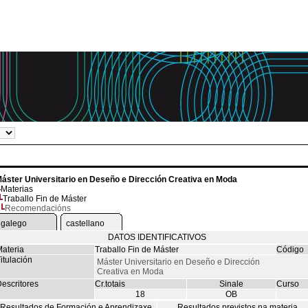
áster Universitario en Deseño e Dirección Creativa en Moda
Materias
Traballo Fin de Máster
Recomendacións
galego
castellano
DATOS IDENTIFICATIVOS
ateria
Traballo Fin de Máster
Código
itulación
Máster Universitario en Deseño e Dirección
Creativa en Moda
escritores
Cr.totais
Sinale
Curso
18
OB
Resultados de Formación e Aprendizaxe
Resultados previstos na materia