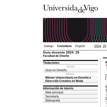
Galego
Castellano
English
Guia docente 2024_25
Facultad de Diseño
M
Titulaciones
Grado
Grao en Deseño
Máster
Máster Universitario en Deseño e
Dirección Creativa en Moda
M
Información de interés
T
Web principal
Secretaría
D
Bibliografía