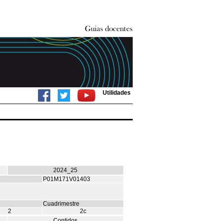
Utilidades
2024_25
P01M171V01403
Cuadrimestre
2
2c
Contidos