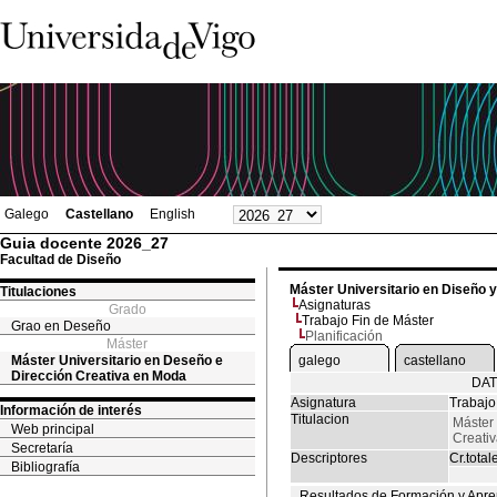
Galego
Castellano
English
Guia docente 2026_27
Facultad de Diseño
Máster Universitario en Diseño 
Titulaciones
Asignaturas
Grado
Trabajo Fin de Máster
Grao en Deseño
Planificación
Máster
Máster Universitario en Deseño e
galego
castellano
Dirección Creativa en Moda
DAT
Asignatura
Trabajo
Información de interés
Titulacion
Máster 
Web principal
Creati
Secretaría
Descriptores
Cr.total
Bibliografía
Resultados de Formación y Apre