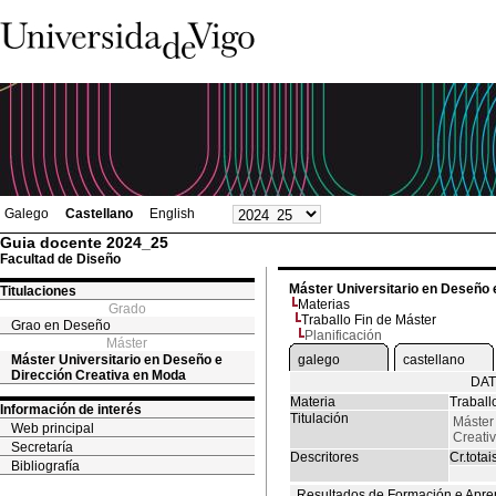
Galego
Castellano
English
Guia docente 2024_25
Facultad de Diseño
Máster Universitario en Deseño 
Titulaciones
Materias
Grado
Traballo Fin de Máster
Grao en Deseño
Planificación
Máster
Máster Universitario en Deseño e
galego
castellano
Dirección Creativa en Moda
DAT
Materia
Traball
Información de interés
Titulación
Máster
Web principal
Creati
Secretaría
Descritores
Cr.totai
Bibliografía
Resultados de Formación e Apre