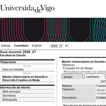
Galego
Castellano
English
Guia docente 2026_27
Facultad de Diseño
Máster Universitario en Deseño 
Titulaciones
Materias
Grado
Traballo Fin de Máster
Grao en Deseño
Resultados previstos na materi
Máster
Máster Universitario en Deseño e
galego
castellano
Dirección Creativa en Moda
DAT
Materia
Traball
Información de interés
Titulación
Máster
Web principal
Creati
Secretaría
Descritores
Cr.totai
Bibliografía
Resultados de Formación e Apre