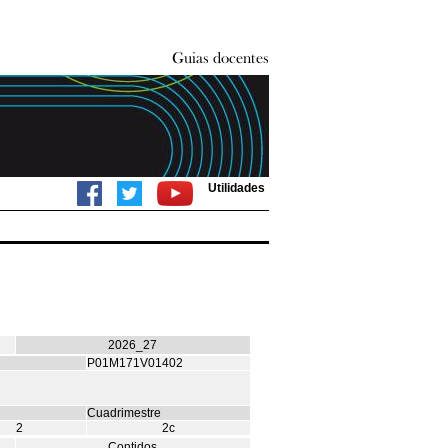
Utilidades
2026_27
P01M171V01402
Cuadrimestre
2
2c
Contidos