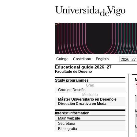
Galego
Castellano
English
Educational guide 2026_27
Facultade de Deseño
M
Study programmes
Grao
Grao en Deseño
Mestrado
Máster Universitario en Deseño e
Dirección Creativa en Moda
M
Interest Information
T
Main website
Secretaría
D
Bibliografía