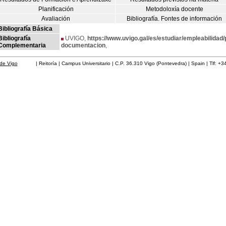
Planificación
Metodoloxía docente
Avaliación
Bibliografía. Fontes de información
Bibliografía Básica
Bibliografía
UVIGO,
https://www.uvigo.gal/es/estudiar/empleabilida
Complementaria
documentacion
,
de Vigo
| Reitoría | Campus Universitario | C.P. 36.310 Vigo (Pontevedra) | Spain | Tlf: +3