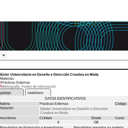
áster Universitario en Deseño e Dirección Creativa en Moda
Materias
Prácticas Externas
Bibliografía. Fontes de información
galego
castellano
DATOS IDENTIFICATIVOS
ateria
Prácticas Externas
Código
itulación
Máster Universitario en Deseño e Dirección
Creativa en Moda
escritores
Cr.totais
Sinale
Curso
6
OB
Resultados de Formación e Aprendizaxe
Resultados previstos na materia