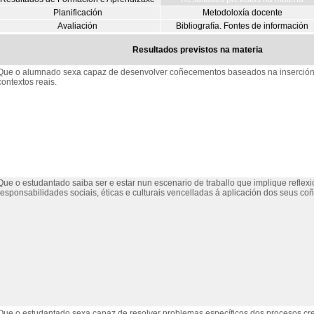
Planificación
Metodoloxía docente
Avaliación
Bibliografía. Fontes de información
Resultados previstos na materia
Que o alumnado sexa capaz de desenvolver coñecementos baseados na inserción 
contextos reais.
Que o estudantado saiba ser e estar nun escenario de traballo que implique reflex
responsabilidades sociais, éticas e culturais vencelladas á aplicación dos seus c
Que o estudantado sexa capaz de resolver problemas específicos dos procesos crea