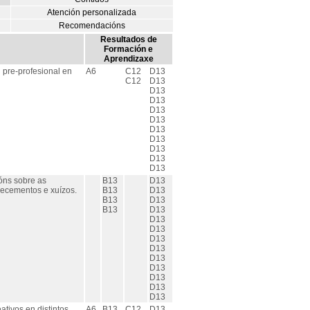
Atención personalizada
Recomendacións
Resultados de
Formación e
Aprendizaxe
pre-profesional en
A6
C12
D13
C12
D13
D13
D13
D13
D13
D13
D13
D13
D13
D13
ións sobre as
B13
D13
oñecementos e xuízos.
B13
D13
B13
D13
B13
D13
D13
D13
D13
D13
D13
D13
D13
D13
D13
tivos en distintos
A6
B13
C12
D13