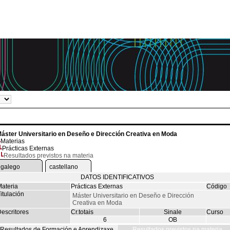
áster Universitario en Deseño e Dirección Creativa en Moda
Materias
Prácticas Externas
Resultados previstos na materia
galego
castellano
DATOS IDENTIFICATIVOS
ateria
Prácticas Externas
Código
itulación
Máster Universitario en Deseño e Dirección
Creativa en Moda
escritores
Cr.totais
Sinale
Curso
6
OB
Resultados de Formación e Aprendizaxe
Resultados previstos na materia