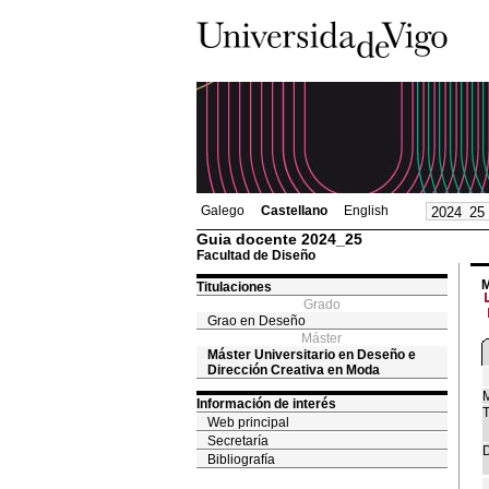
Galego
Castellano
English
Guia docente 2024_25
Facultad de Diseño
M
Titulaciones
Grado
Grao en Deseño
Máster
Máster Universitario en Deseño e
Dirección Creativa en Moda
M
Información de interés
T
Web principal
Secretaría
D
Bibliografía