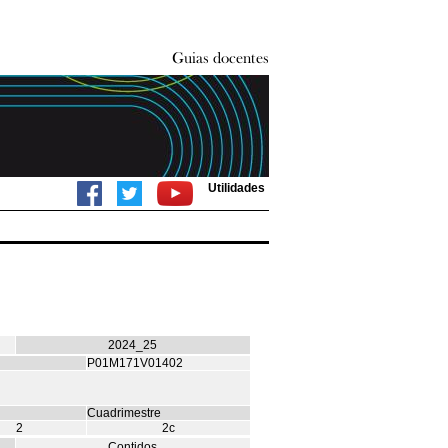
Utilidades
2024_25
P01M171V01402
Cuadrimestre
2
2c
Contidos