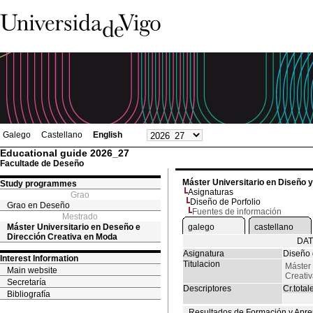
Galego
Castellano
English
Educational guide 2026_27
Facultade de Deseño
Máster Universitario en Diseño 
Study programmes
Asignaturas
Grao
Diseño de Porfolio
Grao en Deseño
Fuentes de información
Mestrado
Máster Universitario en Deseño e
galego
castellano
Dirección Creativa en Moda
DAT
Asignatura
Diseño 
Interest Information
Titulacion
Máster 
Main website
Creati
Secretaría
Descriptores
Cr.total
Bibliografía
Resultados de Formación y Apre