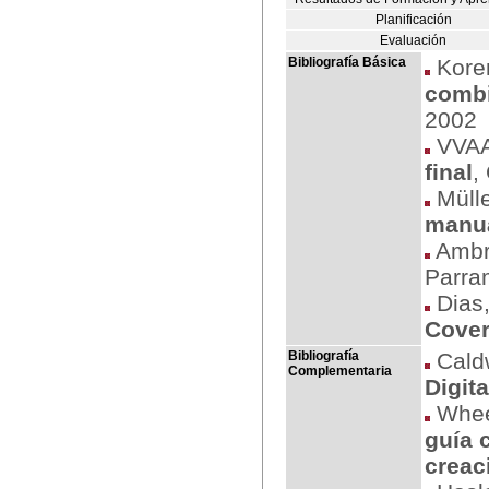
Planificación
Evaluación
Bibliografía Básica
Kore
combi
2002
VVA
final
,
Mülle
manua
Ambro
Parra
Dias,
Cove
Bibliografía
Caldw
Complementaria
Digita
Wheel
guía 
creac