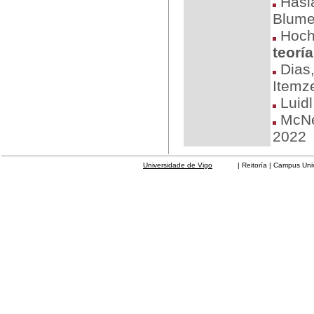
Hasl
Blume
Hochu
teoría
Dias,
Itemz
Luidl
McNei
2022
Universidade de Vigo
| Reitoría | Campus Universit