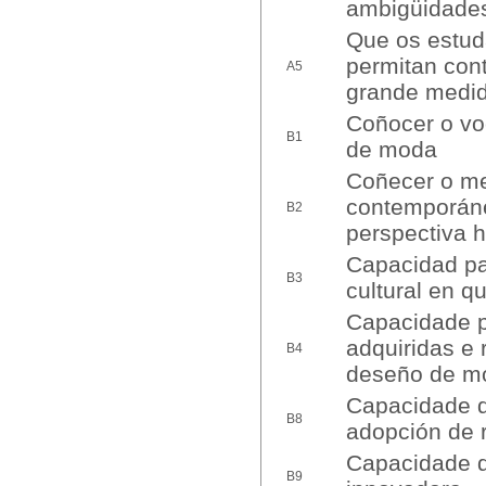
ambigüidade
Que os estud
permitan cont
A5
grande medid
Coñocer o vo
B1
de moda
Coñecer o me
contemporáne
B2
perspectiva hi
Capacidad pa
B3
cultural en qu
Capacidade p
adquiridas e 
B4
deseño de m
Capacidade d
B8
adopción de 
Capacidade d
B9