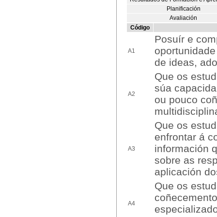
Planificación
Avaliación
Código
Posuír e co
oportunidade 
A1
de ideas, ado
Que os estud
súa capacida
A2
ou pouco coñ
multidiscipli
Que os estud
enfrontar á c
información q
A3
sobre as resp
aplicación d
Que os estud
coñecementos
A4
especializado