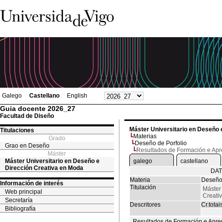
Galego
Castellano
English
Guia docente 2026_27
Facultad de Diseño
Máster Universitario en Deseño 
Titulaciones
Materias
Grado
Deseño de Porfolio
Grao en Deseño
Resultados de Formación e Ap
Máster
Máster Universitario en Deseño e
galego
castellano
Dirección Creativa en Moda
DAT
Materia
Deseño 
Información de interés
Titulación
Máster
Web principal
Creati
Secretaría
Descritores
Cr.totai
Bibliografía
Resultados de Formación e Apre