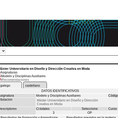
áster Universitario en Diseño y Dirección Creativa en Moda
Asignaturas
Modelo y Disciplinas Auxiliares
Recomendaciones
galego
castellano
DATOS IDENTIFICATIVOS
signatura
Modelo y Disciplinas Auxiliares
Códig
itulacion
Máster Universitario en Diseño y Dirección
Creativa en Moda
escriptores
Cr.totales
Seleccione
Curso
3
OP
Resultados de Formación y Aprendizaje
Resultados previstos en la materia