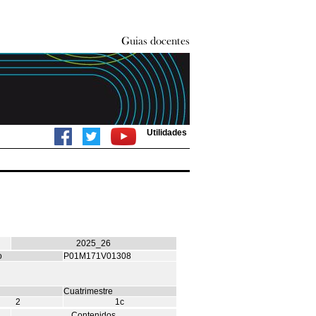
Utilidades
2025_26
o
P01M171V01308
Cuatrimestre
2
1c
Contenidos