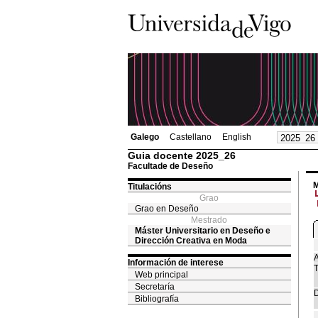
Galego
Castellano
English
Guia docente 2025_26
Facultade de Deseño
M
Titulacións
Grao
Grao en Deseño
Mestrado
Máster Universitario en Deseño e
Dirección Creativa en Moda
A
Información de interese
T
Web principal
Secretaría
D
Bibliografía