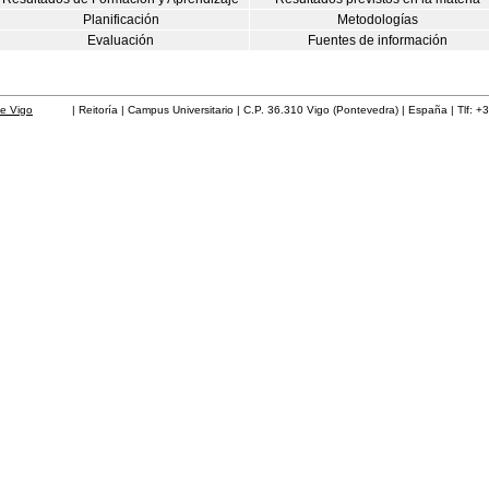
Planificación
Metodologías
Evaluación
Fuentes de información
de Vigo
| Reitoría | Campus Universitario | C.P. 36.310 Vigo (Pontevedra) | España | Tlf: +