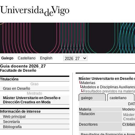
Galego
Castellano
English
Guia docente 2026_27
Facultade de Deseño
Máster Universitario en Deseño 
Titulacións
Materias
Grao
Modelos e Disciplinas Auxiliares
Grao en Deseño
Resultados previstos na materi
Mestrado
Máster Universitario en Deseño e
galego
castellano
Dirección Creativa en Moda
DAT
Materia
Modelos
Información de interese
Titulación
Máster
Web principal
Creati
Secretaría
Descritores
Cr.totai
Bibliografía
Resultados de Formación e Apre