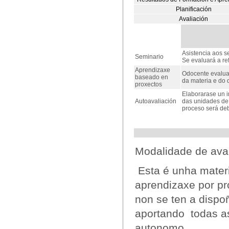
Planificación
Avaliación
Asistencia aos s
Seminario
Se evaluará a re
Aprendizaxe
Odocente evalua
baseado en
da materia e do
proxectos
Elaborarase un 
Autoavaliación
das unidades de
proceso será deb
Modalidade de aval
Esta é unha materi
aprendizaxe por pr
non se ten a dispoñ
aportando todas as
autonomo