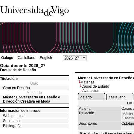
Galego
Castellano
English
Guia docente 2026_27
Facultade de Deseño
Máster Universitario en Deseño 
Titulacións
Materias
Grao
Casos de Estudo
Grao en Deseño
Avaliación
Mestrado
Máster Universitario en Deseño e
galego
castellano
Dirección Creativa en Moda
DAT
Materia
Casos 
Información de interese
Titulación
Máster
Web principal
Creati
Secretaría
Descritores
Cr.totai
Bibliografía
Resultados de Formación e Apre