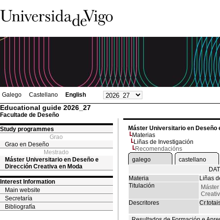
Galego
Castellano
English
Educational guide 2026_27
Facultade de Deseño
Máster Universitario en Deseño 
Study programmes
Materias
Grao
Liñas de Investigación
Grao en Deseño
Recomendacións
Mestrado
Máster Universitario en Deseño e
galego
castellano
Dirección Creativa en Moda
DAT
Materia
Liñas d
Interest Information
Titulación
Máster
Main website
Creati
Secretaría
Descritores
Cr.totai
Bibliografía
Resultados de Formación e Apre