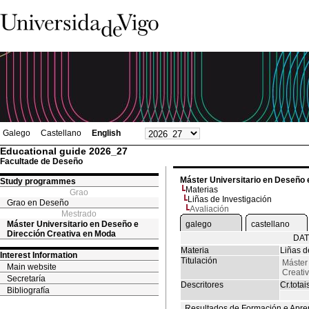
Galego
Castellano
English
Educational guide 2026_27
Facultade de Deseño
Máster Universitario en Deseño 
Study programmes
Materias
Grao
Liñas de Investigación
Grao en Deseño
Avaliación
Mestrado
Máster Universitario en Deseño e
galego
castellano
Dirección Creativa en Moda
DAT
Materia
Liñas d
Interest Information
Titulación
Máster
Main website
Creati
Secretaría
Descritores
Cr.totai
Bibliografía
Resultados de Formación e Apre