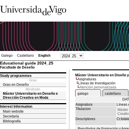
Galego
Castellano
English
Educational guide 2024_25
Facultade de Deseño
Máster Universitario en Diseño 
Study programmes
Asignaturas
Grao
Líneas de Investigación
Grao en Deseño
Atención personalizada
Mestrado
Máster Universitario en Deseño e
galego
castellano
Dirección Creativa en Moda
DAT
Asignatura
Líneas 
Interest Information
Titulacion
Máster 
Main website
Creati
Secretaría
Descriptores
Cr.total
Bibliografía
Resultados de Formación y Apre