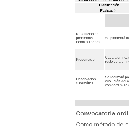
Planificación
Evaluación
Resolución de
problemas de
Se planteará l
forma autónoma
Cada alumno/a 
Presentación
resto de alumno
Se realizará po
Observacion
evolución del 
sistemática
comportamiento,
Convocatoria ordi
Como método de eva