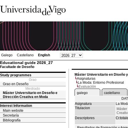
Galego
Castellano
English
Educational guide 2026_27
Facultade de Deseño
Máster Universitario en Diseño 
Study programmes
Asignaturas
Grao
La Moda: Entorno Profesional
Grao en Deseño
Evaluación
Mestrado
Máster Universitario en Deseño e
galego
castellano
Dirección Creativa en Moda
DAT
Asignatura
La Moda
Interest Information
Titulacion
Máster 
Main website
Creati
Secretaría
Descriptores
Cr.total
Bibliografía
Resultados de Formación y Apre