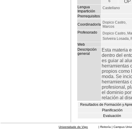
6
OP
Lengua
Castellano
Impartición
Prerrequisitos
Dopico Castro,
Coordinador/a
Marcos
Profesorado
Dopico Castro, M
Solveira Losada, 
Web
Descripción
Esta materia e
general
dentro del ent
es guiar al al
herramientas d
propios como l
moda. Se incid
herramientas d
profesional, p
el dominio po
relación al dis
Resultados de Formación y Apr
Planificación
Evaluación
Universidade de Vigo
| Reitoría | Campus Universit