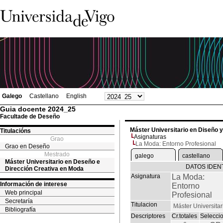
Galego
Castellano
English
Guia docente 2024_25
Facultade de Deseño
Máster Universitario en Diseño 
Titulacións
Asignaturas
Grao
La Moda: Entorno Profesional
Grao en Deseño
Mestrado
galego
castellano
Máster Universitario en Deseño e
DATOS IDENT
Dirección Creativa en Moda
Asignatura
La Moda:
Información de interese
Entorno
Web principal
Profesional
Secretaría
Titulacion
Máster Universita
Bibliografía
Descriptores
Cr.totales
Selecci