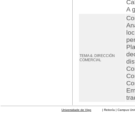
Ca
A 
Co
Aná
lo
pe
Pla
de
TEMA &. DIRECCIÓN
COMERCIAL
di
Con
Co
Co
Emp
tra
Universidade de Vigo
| Reitoría | Campus Universit