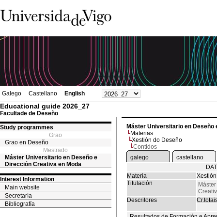
Galego
Castellano
English
Educational guide 2026_27
Facultade de Deseño
Máster Universitario en Deseño 
Study programmes
Materias
Grao
Xestión do Deseño
Grao en Deseño
Contidos
Mestrado
Máster Universitario en Deseño e
galego
castellano
Dirección Creativa en Moda
DAT
Materia
Xestió
Interest Information
Titulación
Máster
Main website
Creati
Secretaría
Descritores
Cr.totai
Bibliografía
Resultados de Formación e Apre