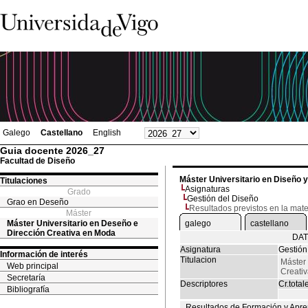
Galego
Castellano
English
Guia docente 2026_27
Facultad de Diseño
Máster Universitario en Diseño 
Titulaciones
Asignaturas
Grado
Gestión del Diseño
Grao en Deseño
Resultados previstos en la mate
Máster
Máster Universitario en Deseño e
galego
castellano
Dirección Creativa en Moda
DAT
Asignatura
Gestión
Información de interés
Titulacion
Máster 
Web principal
Creati
Secretaría
Descriptores
Cr.total
Bibliografía
Resultados de Formación y Apre