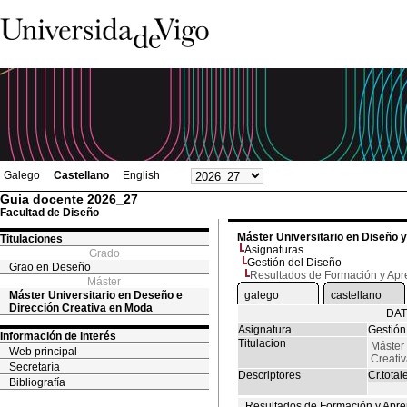
Galego
Castellano
English
Guia docente 2026_27
Facultad de Diseño
Máster Universitario en Diseño 
Titulaciones
Asignaturas
Grado
Gestión del Diseño
Grao en Deseño
Resultados de Formación y Apr
Máster
Máster Universitario en Deseño e
galego
castellano
Dirección Creativa en Moda
DAT
Asignatura
Gestión
Información de interés
Titulacion
Máster 
Web principal
Creati
Secretaría
Descriptores
Cr.total
Bibliografía
Resultados de Formación y Apre