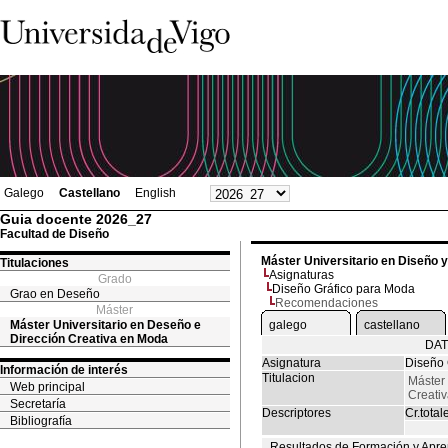
Galego
Castellano
English
Guia docente 2026_27
Facultad de Diseño
Máster Universitario en Diseño 
Titulaciones
Asignaturas
Grado
Diseño Gráfico para Moda
Grao en Deseño
Recomendaciones
Máster
Máster Universitario en Deseño e
galego
castellano
Dirección Creativa en Moda
DAT
Asignatura
Diseño 
Información de interés
Titulacion
Máster 
Web principal
Creati
Secretaría
Descriptores
Cr.total
Bibliografía
Resultados de Formación y Apre