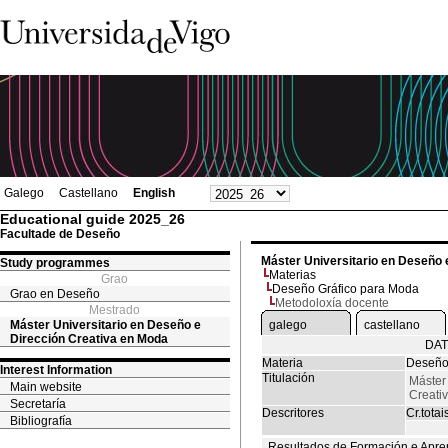
Galego
Castellano
English
Educational guide 2025_26
Facultade de Deseño
Máster Universitario en Deseño 
Study programmes
Materias
Grao
Deseño Gráfico para Moda
Grao en Deseño
Metodoloxía docente
Mestrado
Máster Universitario en Deseño e
galego
castellano
Dirección Creativa en Moda
DAT
Materia
Deseño
Interest Information
Titulación
Máster
Main website
Creati
Secretaría
Descritores
Cr.totai
Bibliografía
Resultados de Formación e Apre