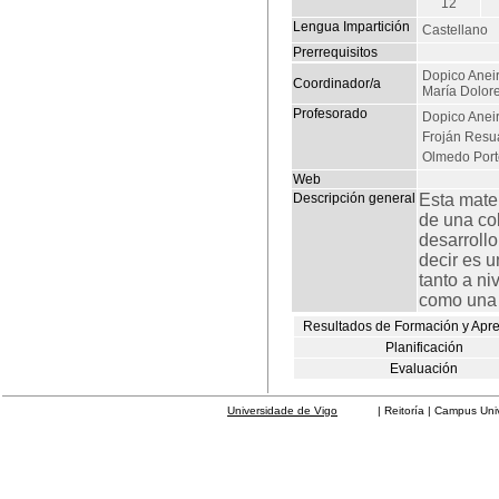
12
Lengua Impartición
Castellano
Prerrequisitos
Dopico Aneir
Coordinador/a
María Dolor
Profesorado
Dopico Aneir
Froján Resu
Olmedo Porte
Web
Descripción general
Esta mate
de una co
desarrollo
decir es 
tanto a ni
como una 
Resultados de Formación y Apr
Planificación
Evaluación
Universidade de Vigo
| Reitoría | Campus Universit