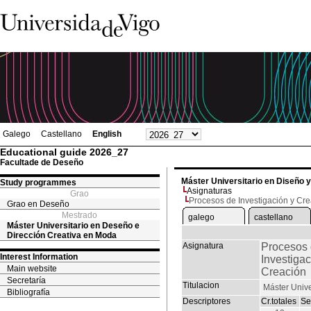
Galego
Castellano
English
Educational guide 2026_27
Facultade de Deseño
Máster Universitario en Diseño 
Study programmes
Asignaturas
Grao
Procesos de Investigación y Cr
Grao en Deseño
Mestrado
galego
castellano
Máster Universitario en Deseño e
Dirección Creativa en Moda
Asignatura
Procesos
Interest Information
Investigac
Main website
Creación
Secretaría
Titulacion
Máster Unive
Bibliografía
Descriptores
Cr.totales
Se