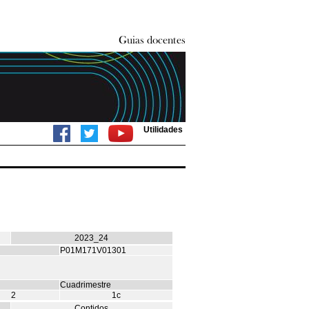
Utilidades
2023_24
P01M171V01301
Cuadrimestre
2
1c
Contidos