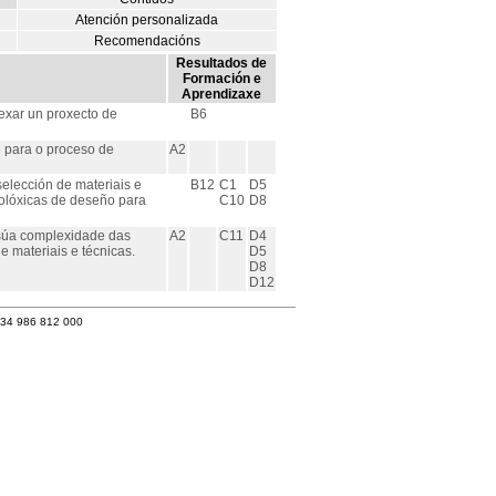
Atención personalizada
Recomendacións
Resultados de
Formación e
Aprendizaxe
exar un proxecto de
B6
 para o proceso de
A2
elección de materiais e
B12
C1
D5
olóxicas de deseño para
C10
D8
 súa complexidade das
A2
C11
D4
 materiais e técnicas.
D5
D8
D12
+34 986 812 000