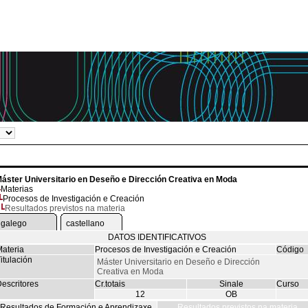
áster Universitario en Deseño e Dirección Creativa en Moda
Materias
Procesos de Investigación e Creación
Resultados previstos na materia
galego
castellano
DATOS IDENTIFICATIVOS
ateria
Procesos de Investigación e Creación
Código
itulación
Máster Universitario en Deseño e Dirección
Creativa en Moda
escritores
Cr.totais
Sinale
Curso
12
OB
Resultados de Formación e Aprendizaxe
Resultados previstos na materia