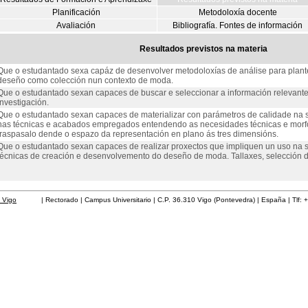
Planificación
Metodoloxía docente
Avaliación
Bibliografía. Fontes de información
Resultados previstos na materia
Que o estudantado sexa capáz de desenvolver metodoloxías de análise para plant
deseño como colección nun contexto de moda.
Que o estudantado sexan capaces de buscar e seleccionar a información relevante
investigación.
Que o estudantado sexan capaces de materializar con parámetros de calidade na s
nas técnicas e acabados empregados entendendo as necesidades técnicas e morf
traspasalo dende o espazo da representación en plano ás tres dimensións.
Que o estudantado sexan capaces de realizar proxectos que impliquen un uso na
técnicas de creación e desenvolvemento do deseño de moda. Tallaxes, selección de
 Vigo
| Rectorado | Campus Universitario | C.P. 36.310 Vigo (Pontevedra) | España | Tlf: 