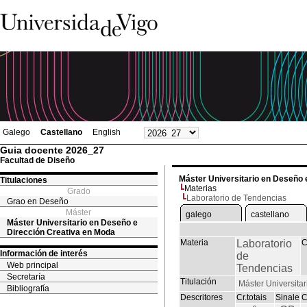
Galego
Castellano
English
Guia docente 2026_27
Facultad de Diseño
Máster Universitario en Deseño 
Titulaciones
Materias
Grado
Laboratorio de Tendencias
Grao en Deseño
Máster
galego
castellano
Máster Universitario en Deseño e
Dirección Creativa en Moda
Materia
Laboratorio
C
Información de interés
de
Web principal
Tendencias
Secretaría
Titulación
Máster Universita
Bibliografía
Descritores
Cr.totais
Sinale
C