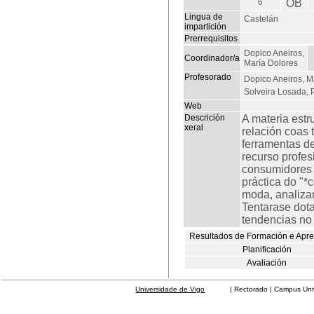
6
OB
Lingua de
Castelán
impartición
Prerrequisitos
Dopico Aneiros,
Coordinador/a
María Dolores
Profesorado
Dopico Aneiros, M
Solveira Losada, 
Web
Descrición
A materia estr
xeral
relación coas
ferramentas d
recurso profes
consumidores 
práctica do "*
moda, analizan
Tentarase dot
tendencias no
Resultados de Formación e Apr
Planificación
Avaliación
Universidade de Vigo
| Rectorado | Campus Universit