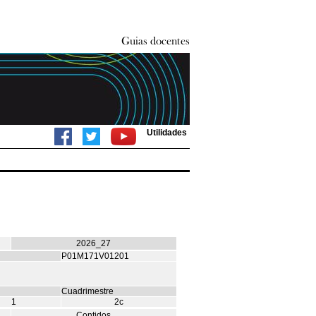
Utilidades
2026_27
P01M171V01201
Cuadrimestre
1
2c
Contidos