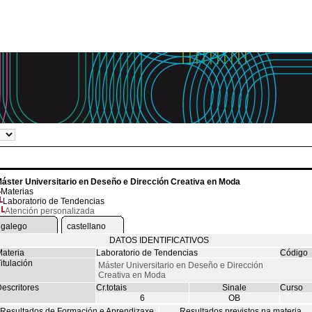
áster Universitario en Deseño e Dirección Creativa en Moda
Materias
Laboratorio de Tendencias
Atención personalizada
galego
castellano
DATOS IDENTIFICATIVOS
ateria
Laboratorio de Tendencias
Código
itulación
Máster Universitario en Deseño e Dirección
Creativa en Moda
escritores
Cr.totais
Sinale
Curso
6
OB
Resultados de Formación e Aprendizaxe
Resultados previstos na materia