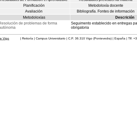
Planificación
Metodoloxía docente
Avaliación
Bibliografía. Fontes de información
Metodoloxías
Descrición
Resolución de problemas de forma
Seguimento establecido en entregas parc
autónoma
obrigatoria
de Vigo
| Reitoría | Campus Universitario | C.P. 36.310 Vigo (Pontevedra) | España | Tlf: +