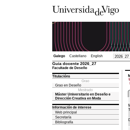
Galego
Castellano
English
Guia docente 2026_27
Facultade de Deseño
M
Titulacións
Grao
Grao en Deseño
Mestrado
Máster Universitario en Deseño e
Dirección Creativa en Moda
M
Información de interese
T
Web principal
Secretaría
D
Bibliografía