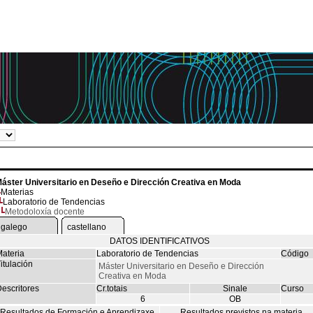
áster Universitario en Deseño e Dirección Creativa en Moda
Materias
Laboratorio de Tendencias
Metodoloxía docente
galego
castellano
DATOS IDENTIFICATIVOS
ateria
Laboratorio de Tendencias
Código
itulación
Máster Universitario en Deseño e Dirección
Creativa en Moda
escritores
Cr.totais
Sinale
Curso
6
OB
Resultados de Formación e Aprendizaxe
Resultados previstos na materia