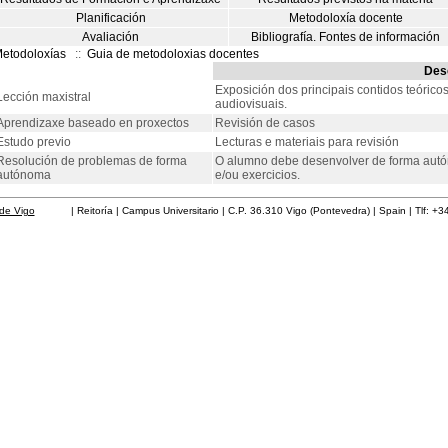
Planificación
Metodoloxía docente
Avaliación
Bibliografía. Fontes de información
etodoloxías
::
Guia de metodoloxias docentes
Des
Exposición dos principais contidos teóric
Lección maxistral
audiovisuais.
Aprendizaxe baseado en proxectos
Revisión de casos
Estudo previo
Lecturas e materiais para revisión
Resolución de problemas de forma
O alumno debe desenvolver de forma autó
autónoma
e/ou exercicios.
de Vigo
| Reitoría | Campus Universitario | C.P. 36.310 Vigo (Pontevedra) | Spain | Tlf: +3