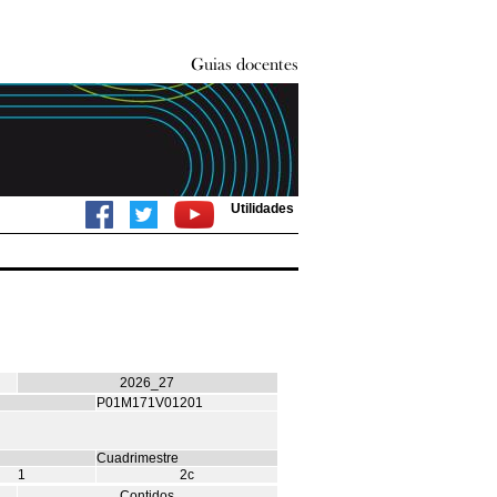
Utilidades
2026_27
P01M171V01201
Cuadrimestre
1
2c
Contidos