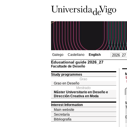
Galego
Castellano
English
Educational guide 2026_27
Facultade de Deseño
M
Study programmes
Grao
Grao en Deseño
Mestrado
Máster Universitario en Deseño e
Dirección Creativa en Moda
M
Interest Information
T
Main website
Secretaría
D
Bibliografía