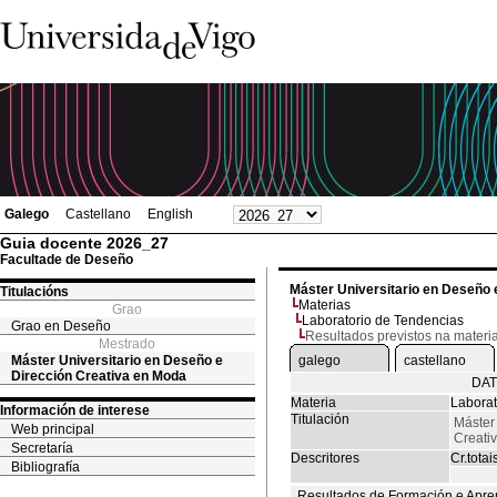
Galego
Castellano
English
Guia docente 2026_27
Facultade de Deseño
Máster Universitario en Deseño 
Titulacións
Materias
Grao
Laboratorio de Tendencias
Grao en Deseño
Resultados previstos na materi
Mestrado
Máster Universitario en Deseño e
galego
castellano
Dirección Creativa en Moda
DAT
Materia
Laborat
Información de interese
Titulación
Máster
Web principal
Creati
Secretaría
Descritores
Cr.totai
Bibliografía
Resultados de Formación e Apre