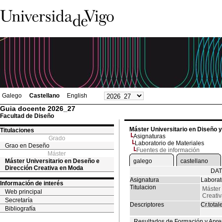
Galego
Castellano
English
Guia docente 2026_27
Facultad de Diseño
Máster Universitario en Diseño 
Titulaciones
Asignaturas
Grado
Laboratorio de Materiales
Grao en Deseño
Fuentes de información
Máster
Máster Universitario en Deseño e
galego
castellano
Dirección Creativa en Moda
DAT
Asignatura
Laborat
Información de interés
Titulacion
Máster 
Web principal
Creati
Secretaría
Descriptores
Cr.total
Bibliografía
Resultados de Formación y Apre