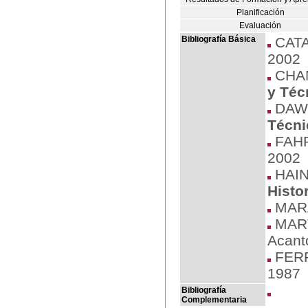
Planificación
Evaluación
Bibliografía Básica
CATAF
2002
CHAM
y Téc
DAWS
Técni
FAHR
2002
HAIN
Histo
MARA
MART
Acant
FERR
1987
Bibliografía
Complementaria