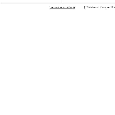
Universidade de Vigo
| Rectorado | Campus Universit